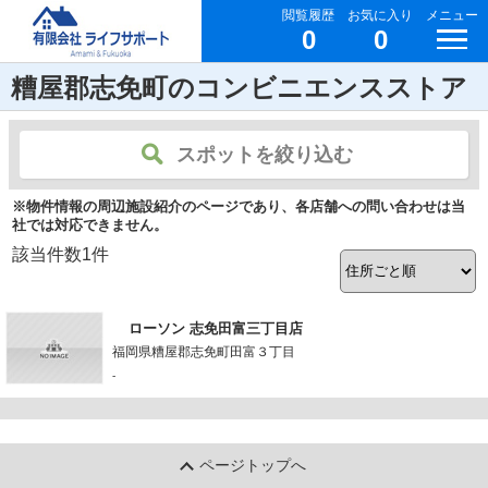
閲覧履歴
お気に入り
メニュー
0
0
糟屋郡志免町のコンビニエンスストア
スポットを絞り込む
※物件情報の周辺施設紹介のページであり、各店舗への問い合わせは当
社では対応できません。
該当件数
1
件
ローソン 志免田富三丁目店
福岡県糟屋郡志免町田富３丁目
-
ページトップへ