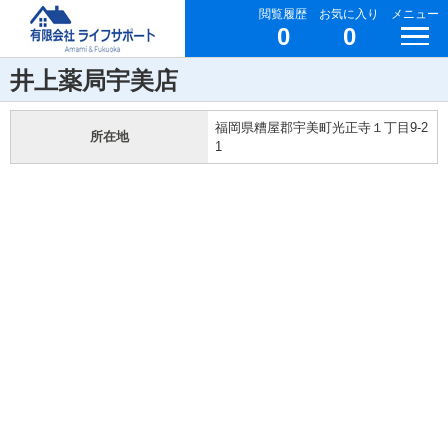
閲覧履歴
お気に入り
メニュー
0
0
井上薬局宇美店
福岡県糟屋郡宇美町光正寺１丁目9-2
所在地
1