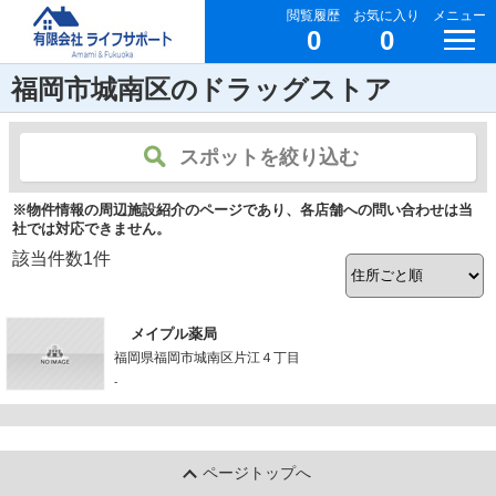
閲覧履歴
お気に入り
メニュー
0
0
福岡市城南区のドラッグストア
スポットを絞り込む
※物件情報の周辺施設紹介のページであり、各店舗への問い合わせは当
社では対応できません。
該当件数
1
件
メイプル薬局
福岡県福岡市城南区片江４丁目
-
ページトップへ