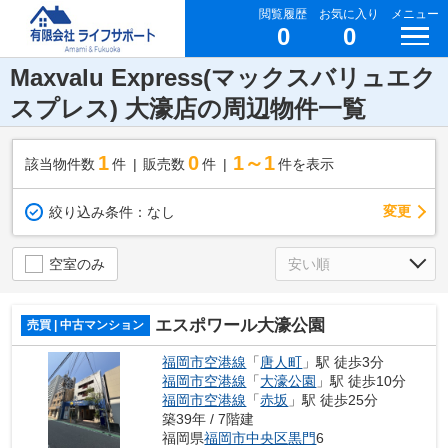
閲覧履歴
お気に入り
メニュー
0
0
Maxvalu Express(マックスバリュエク
スプレス) 大濠店の周辺物件一覧
1
0
1～1
該当物件数
件
販売数
件
件を表示
変更
絞り込み条件：
なし
空室のみ
エスポワール大濠公園
売買 | 中古マンション
福岡市空港線
「
唐人町
」駅 徒歩3分
福岡市空港線
「
大濠公園
」駅 徒歩10分
福岡市空港線
「
赤坂
」駅 徒歩25分
築39年 / 7階建
福岡県
福岡市中央区
黒門
6