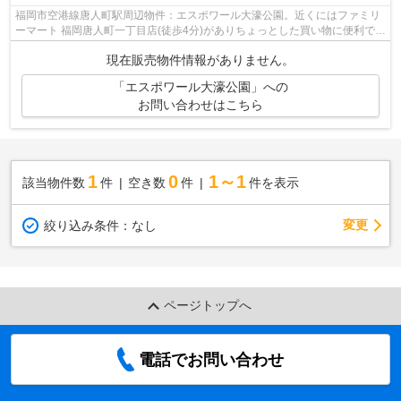
福岡市空港線唐人町駅周辺物件：エスポワール大濠公園。近くにはファミリ
ーマート 福岡唐人町一丁目店(徒歩4分)がありちょっとした買い物に便利で
す。駅まで歩いてアクセスできる、徒...
現在販売物件情報がありません。
「エスポワール大濠公園」への
お問い合わせはこちら
1
0
1～1
該当物件数
件
空き数
件
件を表示
変更
絞り込み条件：
なし
ページトップへ
電話でお問い合わせ