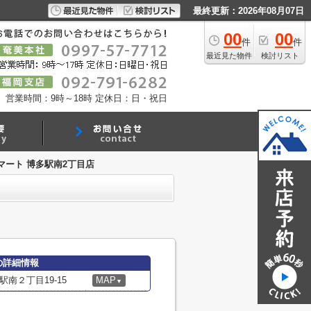
最終更新：2026年08月07日
00
00
件
件
最近見た物件
検討リスト
営業時間：9時～18時
定休日：日・祝日
マート 博多駅南2丁目店
の詳細情報
南２丁目19-15
MAP
▼