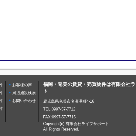
福岡・奄美の賃貸・売買物件は有限会社ラ
件
お客様の声
ト
件
周辺施設検索
件
お問い合わせ
鹿児島県奄美市名瀬港町4-16
件
TEL:0997-57-7712
FAX:0997-57-7715
Copyright(c) 有限会社ライフサポート
All Rights Reserved.