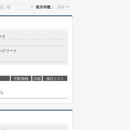
表示件数：
２０
ンクリート
坪数/面積
詳細
検討リスト
ら