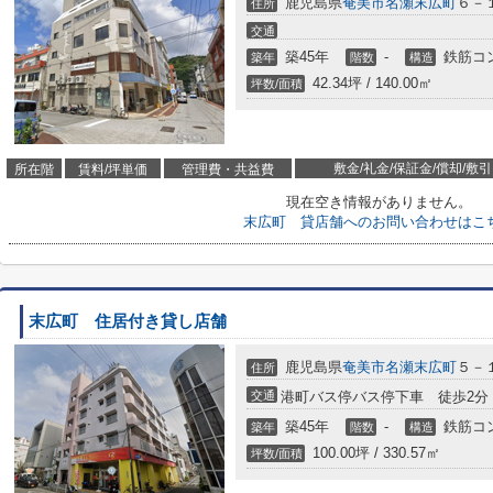
鹿児島県
奄美市
名瀬末広町
６－
住所
交通
築45年
-
鉄筋コ
築年
階数
構造
42.34坪 / 140.00㎡
坪数/面積
敷金/礼金/保証金/償却/敷引
所在階
賃料/坪単価
管理費・共益費
現在空き情報がありません。
末広町 貸店舗へのお問い合わせはこ
末広町 住居付き貸し店舗
鹿児島県
奄美市
名瀬末広町
５－
住所
交通
港町バス停バス停下車 徒歩2分
築45年
-
鉄筋コ
築年
階数
構造
100.00坪 / 330.57㎡
坪数/面積