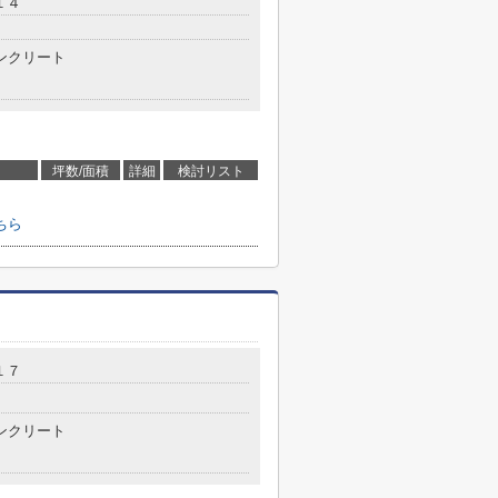
１４
ンクリート
坪数/面積
詳細
検討リスト
ちら
１７
ンクリート