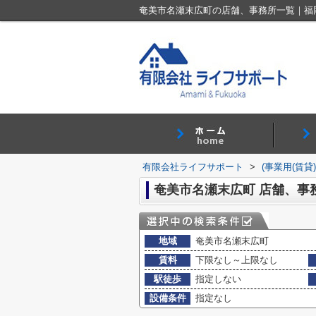
奄美市名瀬末広町の店舗、事務所一覧｜福
有限会社ライフサポート
>
(事業用(賃貸
奄美市名瀬末広町 店舗、事
地域
奄美市名瀬末広町
賃料
下限なし～上限なし
駅徒歩
指定しない
設備条件
指定なし