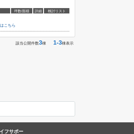
坪数/面積
詳細
検討リスト
はこちら
3
1-3
該当公開件数
棟
棟表示
イフサポー