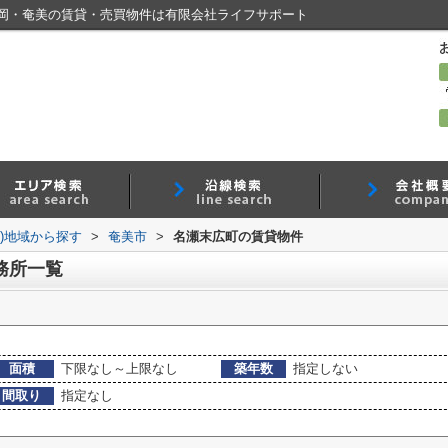
岡・奄美の賃貸・売買物件は有限会社ライフサポート
))地域から探す
>
奄美市
>
名瀬末広町の賃貸物件
務所一覧
面積
下限なし～上限なし
築年数
指定しない
間取り
指定なし