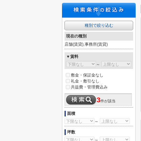
種別で絞り込む
現在の種別
店舗(賃貸),事務所(賃貸)
▼賃料
～
敷金・保証金なし
礼金・敷引なし
共益費・管理費込み
3
件が該当
面積
～
坪数
～