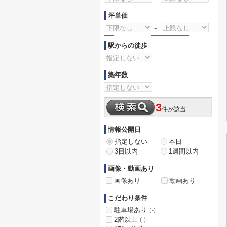
坪単価
～
駅からの徒歩
築年数
3
件が該当
情報公開日
指定しない
本日
3日以内
1週間以内
画像・動画あり
画像あり
動画あり
こだわり条件
駐車場あり
(-)
2階以上
(-)