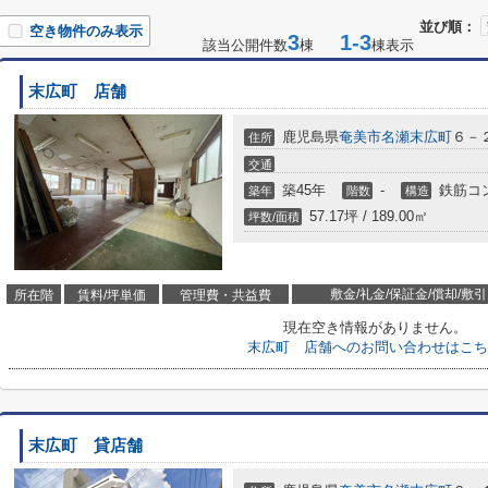
並び順：
空き物件のみ表示
3
1-3
該当公開件数
棟
棟表示
末広町 店舗
鹿児島県
奄美市
名瀬末広町
６－
住所
交通
築45年
-
鉄筋コ
築年
階数
構造
57.17坪 / 189.00㎡
坪数/面積
敷金/礼金/保証金/償却/敷引
所在階
賃料/坪単価
管理費・共益費
現在空き情報がありません。
末広町 店舗へのお問い合わせはこち
末広町 貸店舗