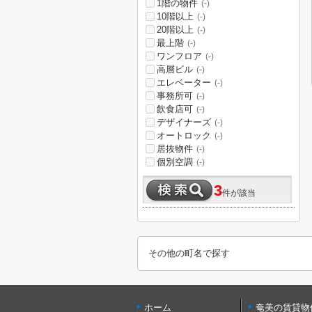
1階の物件
(-)
10階以上
(-)
20階以上
(-)
最上階
(-)
ワンフロア
(-)
高層ビル
(-)
エレベーター
(-)
事務所可
(-)
飲食店可
(-)
デザイナーズ
(-)
オートロック
(-)
居抜物件
(-)
個別空調
(-)
3
件が該当
その他の町名で探す
ホーム
奄美の賃貸物