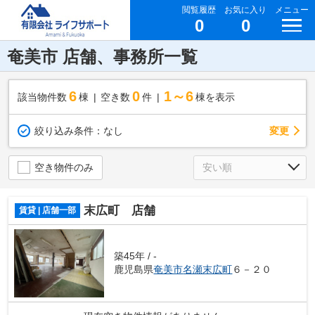
閲覧履歴
お気に入り
メニュー
0
0
奄美市 店舗、事務所一覧
6
0
1～6
該当物件数
棟
空き数
件
棟を表示
変更
絞り込み条件：
なし
空き物件のみ
末広町 店舗
賃貸 | 店舗一部
築45年 / -
鹿児島県
奄美市
名瀬末広町
６－２０