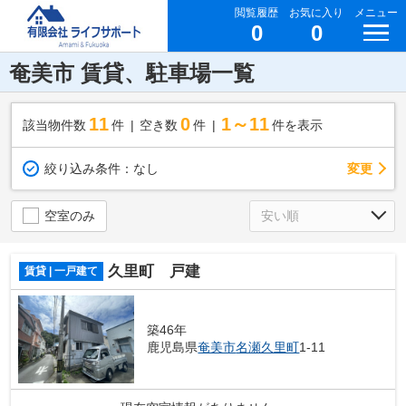
閲覧履歴
お気に入り
メニュー
0
0
奄美市 賃貸、駐車場一覧
11
0
1～11
該当物件数
件
空き数
件
件を表示
変更
絞り込み条件：
なし
空室のみ
久里町 戸建
賃貸 | 一戸建て
築46年
鹿児島県
奄美市
名瀬久里町
1-11