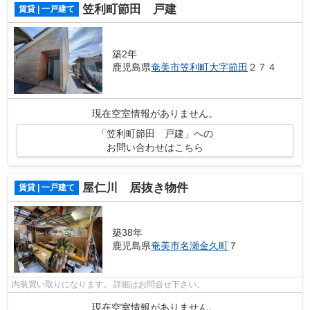
笠利町節田 戸建
賃貸 | 一戸建て
築2年
鹿児島県
奄美市
笠利町大字節田
２７４
現在空室情報がありません。
「笠利町節田 戸建」への
お問い合わせはこちら
屋仁川 居抜き物件
賃貸 | 一戸建て
築38年
鹿児島県
奄美市
名瀬金久町
７
内装買い取りになります。 詳細はお問合せ下さい。
現在空室情報がありません。