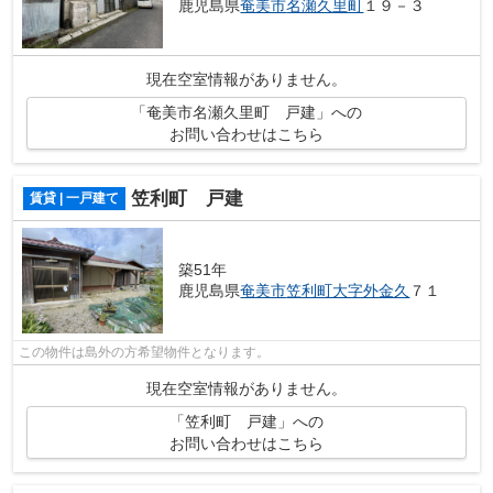
鹿児島県
奄美市
名瀬久里町
１９－３
現在空室情報がありません。
「奄美市名瀬久里町 戸建」への
お問い合わせはこちら
笠利町 戸建
賃貸 | 一戸建て
築51年
鹿児島県
奄美市
笠利町大字外金久
７１
この物件は島外の方希望物件となります。
現在空室情報がありません。
「笠利町 戸建」への
お問い合わせはこちら