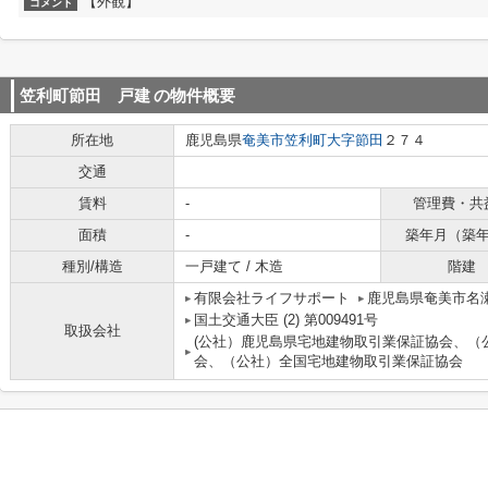
【外観】
コメント
笠利町節田 戸建
の物件概要
所在地
鹿児島県
奄美市
笠利町大字節田
２７４
交通
賃料
-
管理費・共
面積
-
築年月（築
種別/構造
一戸建て / 木造
階建
有限会社ライフサポート
鹿児島県奄美市名瀬
国土交通大臣 (2) 第009491号
取扱会社
(公社）鹿児島県宅地建物取引業保証協会、（
会、（公社）全国宅地建物取引業保証協会