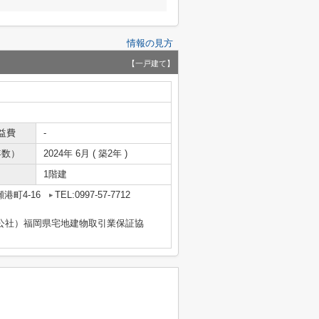
情報の見方
【一戸建て】
益費
-
年数）
2024年 6月 ( 築2年 )
1階建
港町4-16
TEL:0997-57-7712
公社）福岡県宅地建物取引業保証協