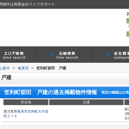
買物件は有限会社ライフサポート
から探す
>
奄美市
>
笠利町節田 戸建
 戸建
笠利町節田 戸建
の過去掲載物件情報
現況の確認はお気
所在地
交通
築
鹿児島県
奄美市
笠利町大字節
1
田
２７４
木