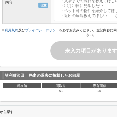
内容
任意
※
利用規約
及び
プライバシーポリシー
を必ずお読みください。左記内容に同
さい。
未入力項目がありま
笠利町節田 戸建
の過去に掲載したお部屋
所在階
間取り
専有面積
-
***
***
から探す