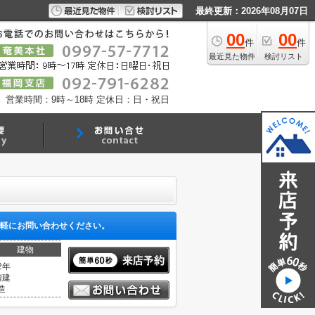
最終更新：2026年08月07日
00
00
件
件
最近見た物件
検討リスト
営業時間：9時～18時
定休日：日・祝日
軽にお問い合わせください。
建物
2年
階建
造