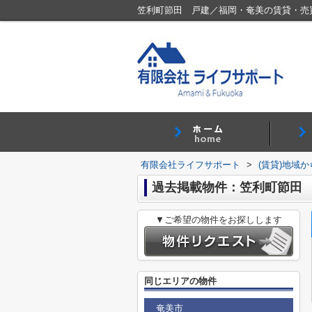
笠利町節田 戸建／福岡・奄美の賃貸・売
有限会社ライフサポート
>
(賃貸)地域
過去掲載物件：笠利町節田
▼ご希望の物件をお探しします
同じエリアの物件
奄美市