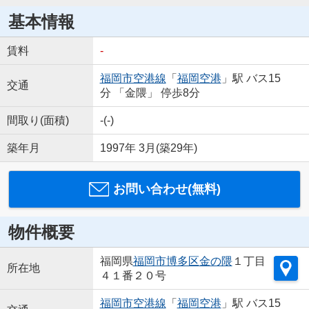
基本情報
賃料
-
福岡市空港線
「
福岡空港
」駅 バス15
交通
分 「金隈」 停歩8分
間取り(面積)
-(-)
築年月
1997年 3月(築29年)
お問い合わせ(無料)
物件概要
福岡県
福岡市博多区
金の隈
１丁目
所在地
４１番２０号
福岡市空港線
「
福岡空港
」駅 バス15